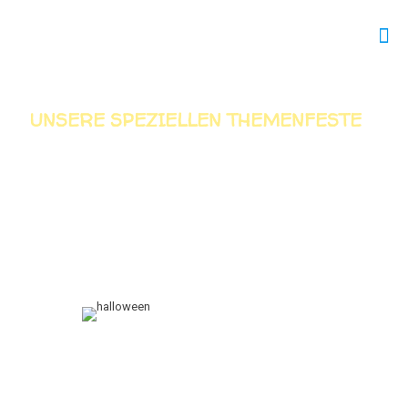
UNSERE SPEZIELLEN THEMENFESTE
Beim Spielemeister Berlin finden Sie spezielle Themenfeste mit
bewährten Aktionen und kreativen aktuellen Highlights.
HALLOWEEN