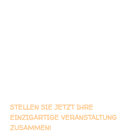
DER LAMPIONUMZUG
Auf dem Umzugsspaßbollerwagen ist eine mobile Discothek mit
1 x 300 W und 1 x 100 W Aktivlautsprecher, Funkmikro und
Lichteffekten. Nach der Begrüßung und Vorstellung der Laternen
ziehen wir mit Spielmannszugmärschen und bekannten Laterne -
und Kinderliedern los. Es darf kräftig mitgesungen werden.
Unterwegs verschicken wir unsere Wünsche in den Himmel und
tanzen mit den Eltern einen Sternenwalzer. Am Ziel gibt es ein
Abendmusikrätselraten und vielleicht sogar eine Überraschung
aus bekannten Märchenklassikern oder ein kleines Lichtspiel.
STELLEN SIE JETZT IHRE
EINZIGARTIGE VERANSTALTUNG
ZUSAMMEN!