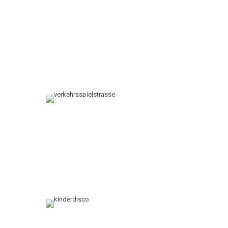
eingeübt: Sehen, Hören, Bewegen, Reagieren, Farben und Signale.
Eine kleine Spieleauswahl: Rot-Gelb-Grün Farberkennung,
Verkehrszeichen beschreiben, Hindernisstaffel mit
Verkehrszeichen, Richtig oder Falsch, Verkehrzeichenmemory-
und puzzle, Verkehrsparcour mit Umhängeautos, Roller,
Bobbycars und ferngesteuerten Trucks bzw. Drohnen,
Verkehrsgeräuschetest und Wissensquiz.