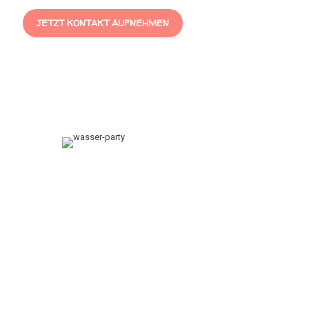
JETZT KONTAKT AUFNEHMEN
WASSER-PARTY
Eine speziell entwickelte Veranstaltung für Erlebnis-, Frei- und
Strandbäder, Indoor oder Outdoor, für Wasser- und Landratten. Mit
spritzigen Spielaktionen, spannenden Spaßwettkämpfen und
brodelnden Badeparty- und ChartHits von der Aquadisco. Basis ist
eine rasante, flippige Wasser-Spiele-Show gestaltet vom
Spielemeister und seinem Team von arrangierten Assistenten mit
garantiertem Bewegungs- und Spaßfaktor. Einzigartig nicht nur in