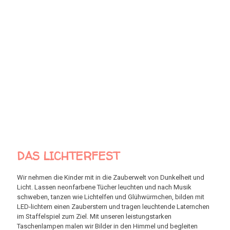
Der Gruselspaß mit Schlottermusik, Hexentanz und
Monsterspielen. Nichts für schwache Nerven, wenn plötzlich das
Licht ausgeht und im Nebel Lichteffekte aufblitzen oder Skelette
leuchten. Klassische Spiele wie Vampirblutsaugen,
Riesenmumienwickeln, Mutprobe und Knoblauchaussortieren
dürfen natürlich nicht fehlen. Einen Hexenbesenflug und -tanz
üben wir gemeinsam ein.
DAS LICHTERFEST
Wir nehmen die Kinder mit in die Zauberwelt von Dunkelheit und
Licht. Lassen neonfarbene Tücher leuchten und nach Musik
schweben, tanzen wie Lichtelfen und Glühwürmchen, bilden mit
LED-lichtern einen Zauberstern und tragen leuchtende Laternchen
im Staffelspiel zum Ziel. Mit unseren leistungstarken
Taschenlampen malen wir Bilder in den Himmel und begleiten