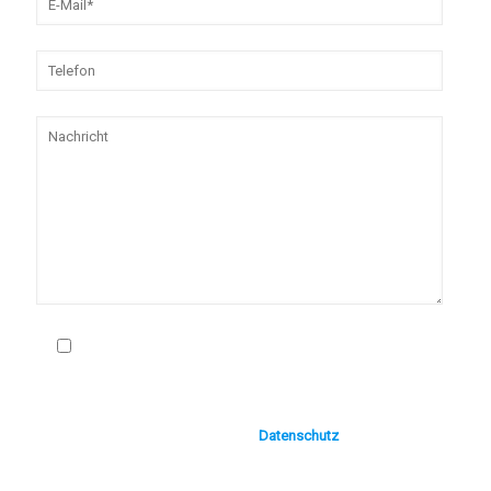
Ich willige ein, dass meine Angaben zur
Kontaktaufnahme und Zuordnung für Rückfragen
gespeichert werden. Diese Einwilligung können Sie
jederzeit mit Wirkung für die Zukunft widerrufen, indem Sie
uns eine E-Mail an info@spielemeister-berlin.de schicken.
Hier finden Sie den Hinweis zum
Datenschutz
.