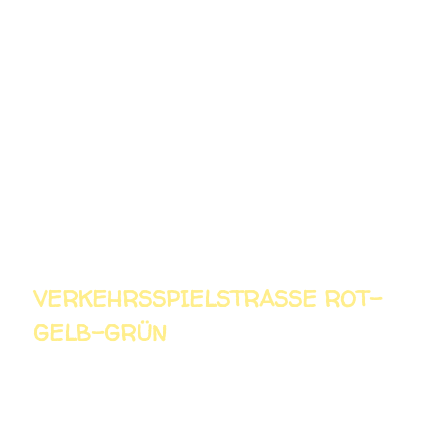
Berlin/Brandenburg! Trendige aktuelle Wasser-, Sport- und
Freizeitgeräte werden originell und teils völlig verfremdet benutzt.
Eine Auswahl aus dem Spielepool: Seepferdchen-, Hai- und
Delphinstaffel, SchwimmklötzchenTransport und Hochstapeln,
Überwasserweitlaufen, Wasserballett und Wassermusik,
Schatztauchen, Stand UP Paddling, Baumstammpaddeln und
vieles mehr.
VERKEHRSSPIELSTRASSE ROT-G
ELB-GRÜN
In lockeren Spielrunden erlernen und verinnerlichen die Kinder die
für sie wichtigsten Verkehrszeichen, Grundregeln und
Anforderungen des Straßenverkehrs. Dabei wird ihnen besonders
ein aufmerksames und rücksichtsvolles Verhalten vermittelt und